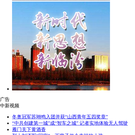
广告
中新视频
冬奥冠军苏翊鸣入团并获“山西青年五四奖章”
“中共创建第一城”成“智车之城” 记者实地体验无人驾驶
雁门关下黄酒香