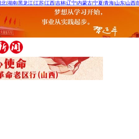
湖北
|
湖南
|
黑龙江
|
江苏
|
江西
|
吉林
|
辽宁
|
内蒙古
|
宁夏
|
青海
|
山东
|
山西
|