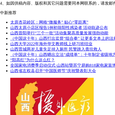
4、如因供稿内容、版权和其它问题需要同本网联系的，请发邮件至"shanxi
中新推荐
太原杏花岭区：网格“微服务” 贴心“零距离”
山西太原小店区报告1例初筛阳性感染者 活动轨迹公布
山西昔阳举行“三个一批”活动集聚高质量发展强劲动能
（中国这十年）山西打出监督“组合拳” 让更多文本上的法
山西大学2022年海外华文教师线上研习班结业
山西晋城两岁儿童失足掉入厕所 民警跳入粪坑救人
（中国这十年）山西晒出立法“成绩单”：十年制定省级地方
“阳高红”为什么这么红？
全国家电消费季启动仪式·山西站暨苏宁易购818家电家装
山西省左权县召开“中国医师节”庆祝暨表彰大会