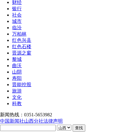
财经
银行
社会
城市
临汾
万柏林
红色兴县
红色石楼
晋源之窗
黎城
曲沃
山阴
寿阳
晋能控股
旅游
文化
科教
新闻热线：0351-5653982
中国新闻社山西分社法律声明