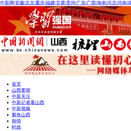
中新网
|
安徽
|
北京
|
重庆
|
福建
|
甘肃
|
贵州
|
广东
|
广西
|
海南
|
河北
|
河南
|
首页
山西要闻
中新关注
中新记者看山西
中新视频
聚焦山西
舆情
时政