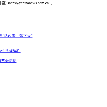
@chinanews.com.cn"。
规“活起来、落下去”
性法规84件
博览会启动