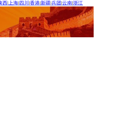
陕西
|
上海
|
四川
|
香港
|
新疆
|
兵团
|
云南
|
浙江