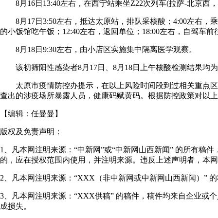
8月16日13:40左右，在西宁站乘坐Z22次列车(拉萨-北京西，13
8月17日3:50左右，抵达太原站，排队采核酸；4:00左右，
的小饭馆吃午饭；12:40左右，返回单位；18:00左右，自驾
8月18日9:30左右，由小店区实施集中隔离医学观察。
该初筛阳性感染者8月17日、8月18日上午核酸检测结果均为阴
太原市疫情防控办提示，在以上风险时间段到过相关重点区域
查出的涉疫场所暴露人员，健康码赋黄码。根据防控政策对以上
【编辑：
任曼曼
】
版权及免责声明：
1、凡本网注明来源：“中新网”或“中新网山西新闻” 的所有
的，应在授权范围内使用，并注明来源。违反上述声明者，本网
2、凡本网注明来源：“XXX（非中新网或中新网山西新闻）”
3、凡本网注明来源：“XXX供稿” 的稿件，稿件均来自企业
成损失。