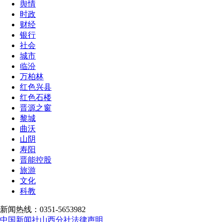
舆情
时政
财经
银行
社会
城市
临汾
万柏林
红色兴县
红色石楼
晋源之窗
黎城
曲沃
山阴
寿阳
晋能控股
旅游
文化
科教
新闻热线：0351-5653982
中国新闻社山西分社法律声明