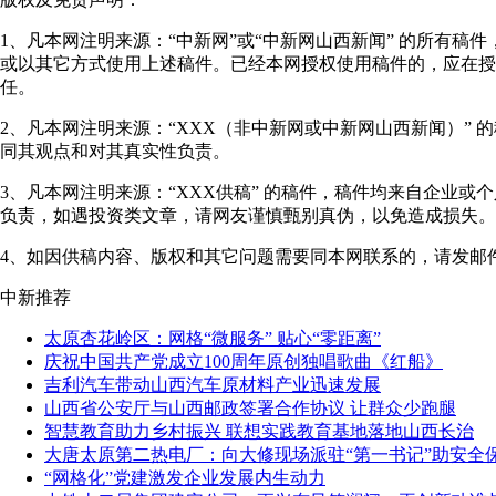
1、凡本网注明来源：“中新网”或“中新网山西新闻” 的所有
或以其它方式使用上述稿件。已经本网授权使用稿件的，应在授
任。
2、凡本网注明来源：“XXX（非中新网或中新网山西新闻）”
同其观点和对其真实性负责。
3、凡本网注明来源：“XXX供稿” 的稿件，稿件均来自企业
负责，如遇投资类文章，请网友谨慎甄别真伪，以免造成损失。
4、如因供稿内容、版权和其它问题需要同本网联系的，请发邮件至"shanxi
中新推荐
太原杏花岭区：网格“微服务” 贴心“零距离”
庆祝中国共产党成立100周年原创独唱歌曲《红船》
吉利汽车带动山西汽车原材料产业迅速发展
山西省公安厅与山西邮政签署合作协议 让群众少跑腿
智慧教育助力乡村振兴 联想实践教育基地落地山西长治
大唐太原第二热电厂：向大修现场派驻“第一书记”助安全
“网格化”党建激发企业发展内生动力