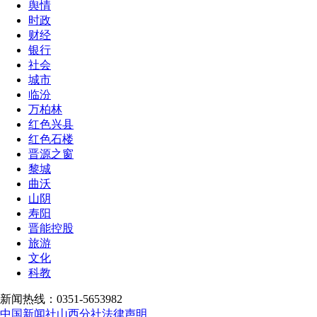
舆情
时政
财经
银行
社会
城市
临汾
万柏林
红色兴县
红色石楼
晋源之窗
黎城
曲沃
山阴
寿阳
晋能控股
旅游
文化
科教
新闻热线：0351-5653982
中国新闻社山西分社法律声明