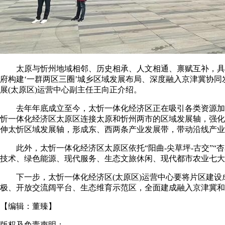
太原与忻州地域相邻、历史相承、人文相通、禀赋互补，具有
府构建‘一群两区三圈’城乡区域发展布局、深度融入京津冀协
展(太原区)运营中心副主任王向正介绍。
去年年底成立至今，太忻一体化经济区正在吸引各类资源加速
忻一体化经济区太原区连接太原和忻州两市的区域发展轴，强化
伸太忻区域发展轴，形成东、西两条产业发展带，带动沿线产业
此外，太忻一体化经济区太原区依托“阳曲-尖草坪-古交”“杏
技术、绿色能源、现代服务、生态文旅休闲、现代都市农业七大
下一步，太忻一体化经济区(太原区)运营中心要将片区建设
极、开放交流阔平台、生态维育示范区，全面建成融入京津冀和
【编辑：
董臻
】
版权及免责声明：