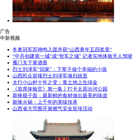
广告
中新视频
冬奥冠军苏翊鸣入团并获“山西青年五四奖章”
“中共创建第一城”成“智车之城” 记者实地体验无人驾驶
雁门关下黄酒香
烈士刘泽军“回家”：下辈子做个幸福的小孩
山西民众迎接烈士刘泽军魂归故里
太行小山村十年之变：黄土地上生绿金
《首席体验官》第一集丨打卡太原汾河公园
新绛臊子面：最新鲜的食材做出最美的味道
新绛火锅：上千年的美味传承
山西省大范围开展燃气安全宣传活动