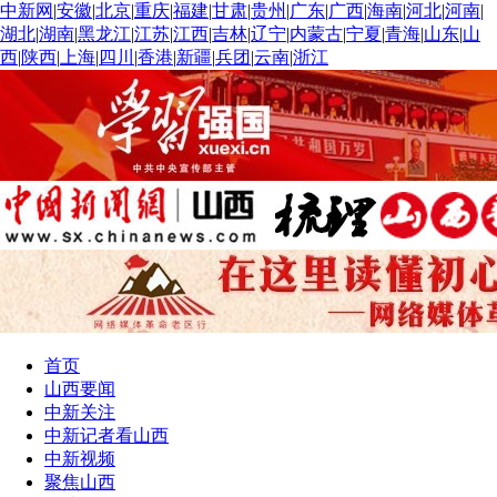
中新网
|
安徽
|
北京
|
重庆
|
福建
|
甘肃
|
贵州
|
广东
|
广西
|
海南
|
河北
|
河南
|
湖北
|
湖南
|
黑龙江
|
江苏
|
江西
|
吉林
|
辽宁
|
内蒙古
|
宁夏
|
青海
|
山东
|
山
西
|
陕西
|
上海
|
四川
|
香港
|
新疆
|
兵团
|
云南
|
浙江
首页
山西要闻
中新关注
中新记者看山西
中新视频
聚焦山西