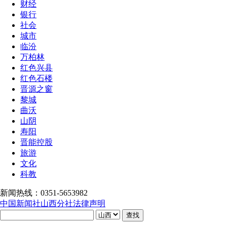
财经
银行
社会
城市
临汾
万柏林
红色兴县
红色石楼
晋源之窗
黎城
曲沃
山阴
寿阳
晋能控股
旅游
文化
科教
新闻热线：0351-5653982
中国新闻社山西分社法律声明