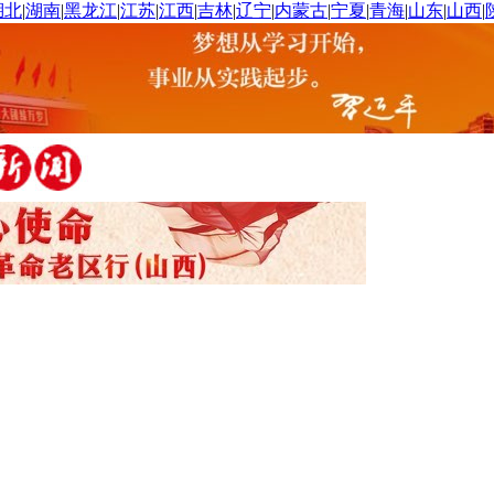
湖北
|
湖南
|
黑龙江
|
江苏
|
江西
|
吉林
|
辽宁
|
内蒙古
|
宁夏
|
青海
|
山东
|
山西
|