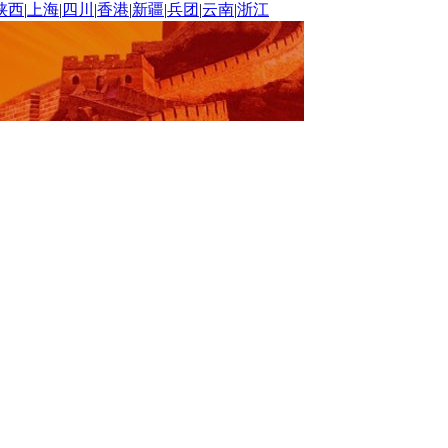
陕西
|
上海
|
四川
|
香港
|
新疆
|
兵团
|
云南
|
浙江