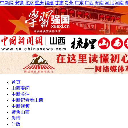
中新网
|
安徽
|
北京
|
重庆
|
福建
|
甘肃
|
贵州
|
广东
|
广西
|
海南
|
河北
|
河南
|
首页
山西要闻
中新关注
中新记者看山西
中新视频
聚焦山西
舆情
时政