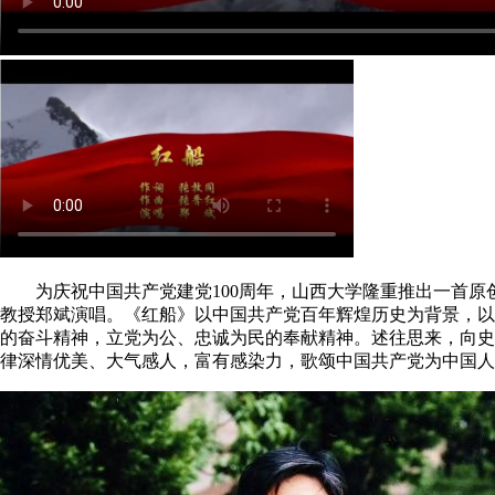
为庆祝中国共产党建党100周年，山西大学隆重推出一首原
教授郑斌演唱。《红船》以中国共产党百年辉煌历史为背景，以
的奋斗精神，立党为公、忠诚为民的奉献精神。述往思来，向史
律深情优美、大气感人，富有感染力，歌颂中国共产党为中国人