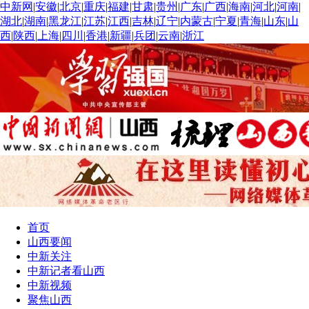
中新网
|
安徽
|
北京
|
重庆
|
福建
|
甘肃
|
贵州
|
广东
|
广西
|
海南
|
河北
|
河南
|
湖北
|
湖南
|
黑龙江
|
江苏
|
江西
|
吉林
|
辽宁
|
内蒙古
|
宁夏
|
青海
|
山东
|
山
西
|
陕西
|
上海
|
四川
|
香港
|
新疆
|
兵团
|
云南
|
浙江
首页
山西要闻
中新关注
中新记者看山西
中新视频
聚焦山西