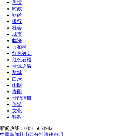
舆情
时政
财经
银行
社会
城市
临汾
万柏林
红色兴县
红色石楼
晋源之窗
黎城
曲沃
山阴
寿阳
晋能控股
旅游
文化
科教
新闻热线：0351-5653982
中国新闻社山西分社法律声明