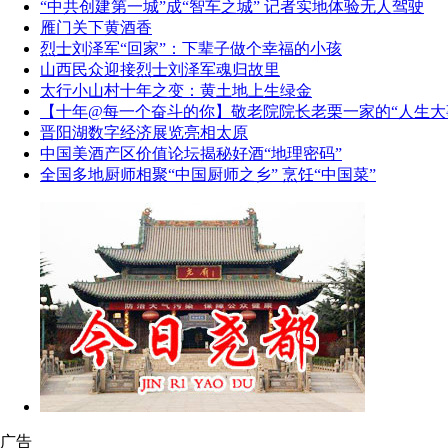
“中共创建第一城”成“智车之城” 记者实地体验无人驾驶
雁门关下黄酒香
烈士刘泽军“回家”：下辈子做个幸福的小孩
山西民众迎接烈士刘泽军魂归故里
太行小山村十年之变：黄土地上生绿金
【十年@每一个奋斗的你】敬老院院长老栗一家的“人生大
晋阳湖数字经济展览亮相太原
中国美酒产区价值论坛揭秘好酒“地理密码”
全国多地厨师相聚“中国厨师之乡” 烹饪“中国菜”
广告