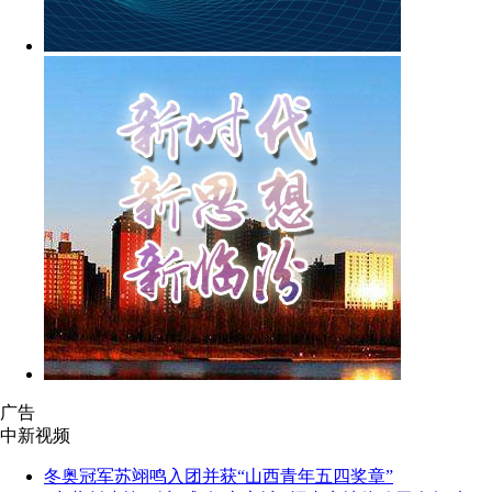
广告
中新视频
冬奥冠军苏翊鸣入团并获“山西青年五四奖章”