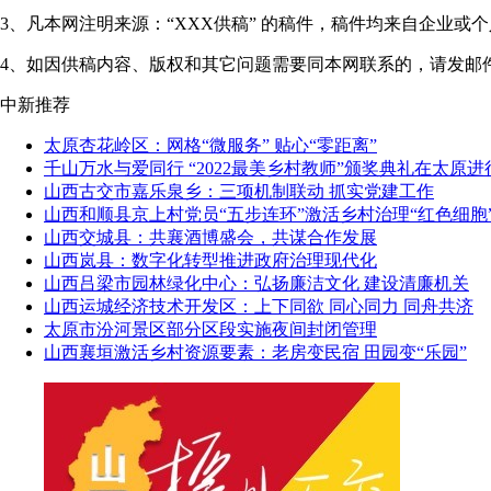
3、凡本网注明来源：“XXX供稿” 的稿件，稿件均来自企
4、如因供稿内容、版权和其它问题需要同本网联系的，请发邮件至"shanxi
中新推荐
太原杏花岭区：网格“微服务” 贴心“零距离”
千山万水与爱同行 “2022最美乡村教师”颁奖典礼在太原进
山西古交市嘉乐泉乡：三项机制联动 抓实党建工作
山西和顺县京上村党员“五步连环”激活乡村治理“红色细胞
山西交城县：共襄酒博盛会，共谋合作发展
山西岚县：数字化转型推进政府治理现代化
山西吕梁市园林绿化中心：弘扬廉洁文化 建设清廉机关
山西运城经济技术开发区：上下同欲 同心同力 同舟共济
太原市汾河景区部分区段实施夜间封闭管理
山西襄垣激活乡村资源要素：老房变民宿 田园变“乐园”