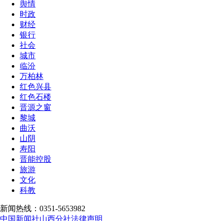
舆情
时政
财经
银行
社会
城市
临汾
万柏林
红色兴县
红色石楼
晋源之窗
黎城
曲沃
山阴
寿阳
晋能控股
旅游
文化
科教
新闻热线：0351-5653982
中国新闻社山西分社法律声明