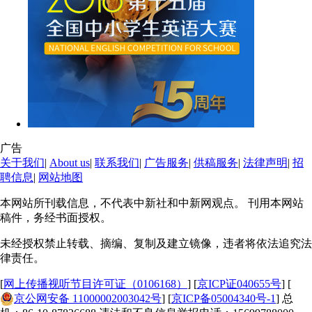
广告
关于我们
|
About us
|
联系我们
|
广告服务
|
供稿服务
|
法律声明
|
招
聘信息
|
网站地图
本网站所刊载信息，不代表中新社和中新网观点。 刊用本网站
稿件，务经书面授权。
未经授权禁止转载、摘编、复制及建立镜像，违者将依法追究法
律责任。
[
网上传播视听节目许可证（0106168）
] [
京ICP证040655号
] [
京公网安备 11000002003042号
] [
京ICP备05004340号-1
] 总