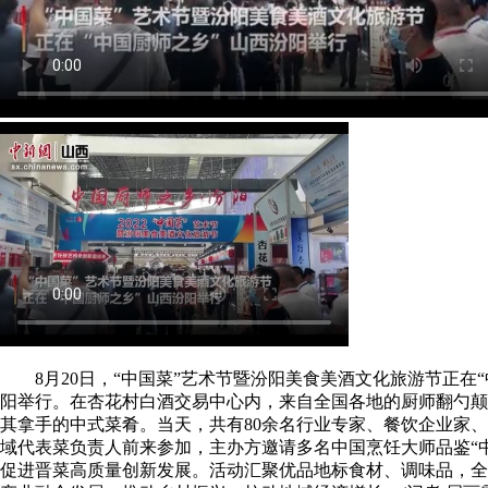
8月20日，“中国菜”艺术节暨汾阳美食美酒文化旅游节正在“
阳举行。在杏花村白酒交易中心内，来自全国各地的厨师翻勺颠
其拿手的中式菜肴。当天，共有80余名行业专家、餐饮企业家
域代表菜负责人前来参加，主办方邀请多名中国烹饪大师品鉴“
促进晋菜高质量创新发展。活动汇聚优品地标食材、调味品，全