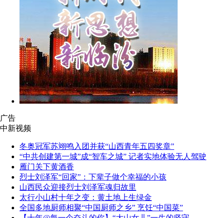
广告
中新视频
冬奥冠军苏翊鸣入团并获“山西青年五四奖章”
“中共创建第一城”成“智车之城” 记者实地体验无人驾驶
雁门关下黄酒香
烈士刘泽军“回家”：下辈子做个幸福的小孩
山西民众迎接烈士刘泽军魂归故里
太行小山村十年之变：黄土地上生绿金
全国多地厨师相聚“中国厨师之乡” 烹饪“中国菜”
【十年@每一个奋斗的你】“大山女儿”一生的坚守