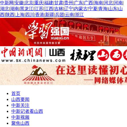
中新网
|
安徽
|
北京
|
重庆
|
福建
|
甘肃
|
贵州
|
广东
|
广西
|
海南
|
河北
|
河南
|
湖北
|
湖南
|
黑龙江
|
江苏
|
江西
|
吉林
|
辽宁
|
内蒙古
|
宁夏
|
青海
|
山东
|
山
西
|
陕西
|
上海
|
四川
|
香港
|
新疆
|
兵团
|
云南
|
浙江
首页
山西要闻
中新关注
中新记者看山西
中新视频
聚焦山西