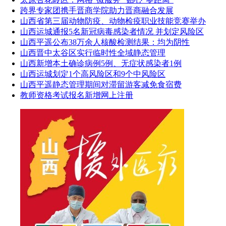
跨界专家团携手晋商学院助力晋商融合发展
山西省第三届动物防疫、动物检疫职业技能竞赛举办
山西运城通报5名新冠病毒感染者情况 并划定风险区
山西平遥公布38万余人核酸检测结果：均为阴性
山西晋中太谷区实行临时性全域静态管理
山西新增本土确诊病例5例、无症状感染者1例
山西运城划定1个高风险区和9个中风险区
山西平遥静态管理期间对滞留游客减免食宿费
教师资格考试报名新增网上注册