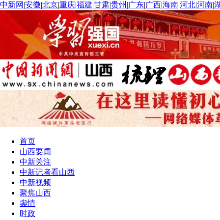
中新网
|
安徽
|
北京
|
重庆
|
福建
|
甘肃
|
贵州
|
广东
|
广西
|
海南
|
河北
|
河南
|
首页
山西要闻
中新关注
中新记者看山西
中新视频
聚焦山西
舆情
时政