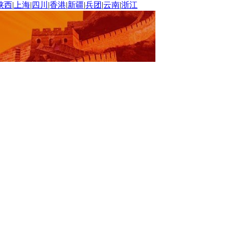
陕西
|
上海
|
四川
|
香港
|
新疆
|
兵团
|
云南
|
浙江