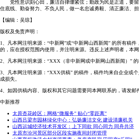
党性意识刻心田，廉洁自律绷紧弦；勤政为民是正道，要留清
住底线、勤奋努力、不负人民，做一名忠诚勇毅、清正廉洁、担当
【编辑：
吴琼
】
版权及免责声明：
1、凡本网注明来源：“中新网”或“中新网山西新闻” 的所有
的，应在授权范围内使用，并注明来源。违反上述声明者，本网
2、凡本网注明来源：“XXX（非中新网或中新网山西新闻）”
3、凡本网注明来源：“XXX供稿” 的稿件，稿件均来自企业
成损失。
4、如因供稿内容、版权和其它问题需要同本网联系的，请发邮件至"shanxi
中新推荐
太原杏花岭区：网格“微服务” 贴心“零距离”
山西吕梁市园林绿化中心：弘扬廉洁文化 建设清廉机关
山西运城经济技术开发区：上下同欲 同心同力 同舟共济
太原市汾河景区部分区段实施夜间封闭管理