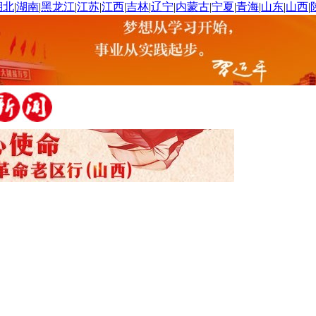
湖北
|
湖南
|
黑龙江
|
江苏
|
江西
|
吉林
|
辽宁
|
内蒙古
|
宁夏
|
青海
|
山东
|
山西
|