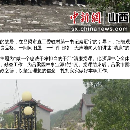
的故居，在吕梁市直工委驻村第一书记秦冠宇的引导下，细细观
贵品格。一间间旧屋、一件件旧物，无声地向人们讲述“清廉”的
为“做一个忠诚干净担当的干部”清廉党课。他强调中心全体党
己，勤奋工作，为吕梁园林事业添砖加瓦。党课结束后，吕梁市
政之德，以坚定理想的信念，扎扎实实做好本职工作。