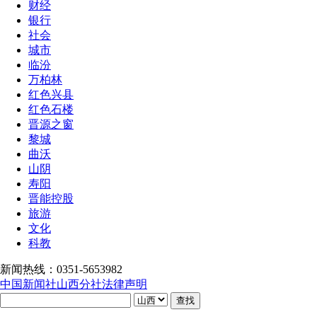
财经
银行
社会
城市
临汾
万柏林
红色兴县
红色石楼
晋源之窗
黎城
曲沃
山阴
寿阳
晋能控股
旅游
文化
科教
新闻热线：0351-5653982
中国新闻社山西分社法律声明