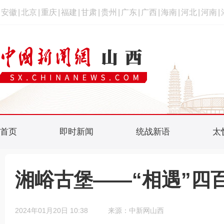
安徽
|
北京
|
重庆
|
福建
|
甘肃
|
贵州
|
广东
|
广西
|
海南
|
河北
|
河南
|
首页
即时新闻
统战新语
太
湘峪古堡——“相遇”四
2024年01月20日 10:38
来源：中新网山西