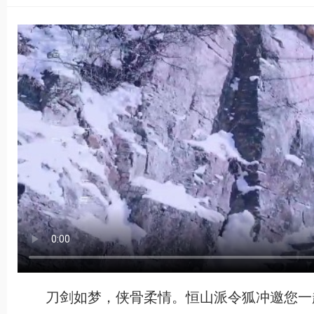
刀剑如梦，侠骨柔情。恒山派令狐冲邀您一起感