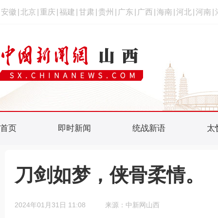
安徽
|
北京
|
重庆
|
福建
|
甘肃
|
贵州
|
广东
|
广西
|
海南
|
河北
|
河南
|
首页
即时新闻
统战新语
太
刀剑如梦，侠骨柔情。
2024年01月31日 11:08
来源：中新网山西