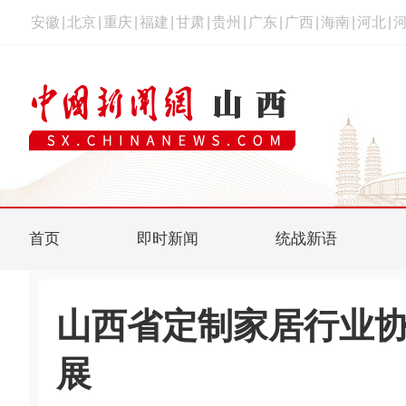
安徽
|
北京
|
重庆
|
福建
|
甘肃
|
贵州
|
广东
|
广西
|
海南
|
河北
|
首页
即时新闻
统战新语
山西省定制家居行业协
展