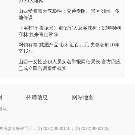
2739人落网
山西受暴雪天气影响：交通受阻、景区闭园、多
地停课
（乡村行·看振兴）退伍军人返乡栽树：20年种树
守林 换来青山常绿
网销有毒“减肥产品”获利近百万元 夫妻获刑10年
至12年
山西一女性公职人员实名举报两任局长 官方回应
已成立联合调查组核实
明
招聘信息
网站地图
授权。
息服务许可证：京(2022)0000118；京(2022)0000119
]