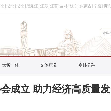
河南
|
湖北
|
湖南
|
黑龙江
|
江苏
|
江西
|
吉林
|
辽宁
|
内蒙古
|
宁夏
|
青
太忻一体
文旅康养
乡村振兴
会成立 助力经济高质量发