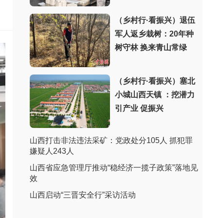
（乡村行·看振兴）退伍
军人返乡栽树：20年种
树守林 换来青山常绿
（乡村行·看振兴）塞北
小城山西天镇 ：挖潜力
引产业 促振兴
山西打击非法违法采矿：党政处分105人 抓犯罪
嫌疑人243人
山西省应急管理厅推动“稳经济一揽子政策”落地见
效
山西启动“三晋安全行”采访活动