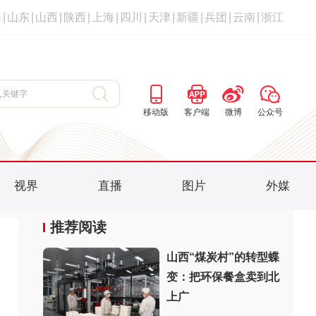
海
|
山东
|
山西
|
陕西
|
上海
|
四川
|
天津
|
新疆
|
兵团
|
云南
|
浙江
移动版
客户端
微博
公众号
视界
直播
图片
外媒
推荐阅读
山西“煤炭村”的转型蝶
变：把环保餐盒卖到北
上广