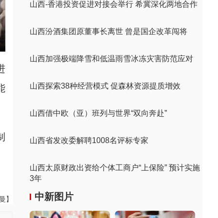
山西-香港投资促进对接会举行 希冀深化两地合作
山西汾酒集团原董事长离世 曾是国企改革闯将
山西加强极端降雪和低温雨雪冰冻灾害防范应对
进
山西探索38种经营模式 促森林资源提质增效
能
山西借中欧（亚）班列与世界“双向奔赴”
制
山西省发改委解聘1008名评标专家
。
山西太原财政出资给个体工商户“上保险” 预计实施
3年
中新图片
曼曼】