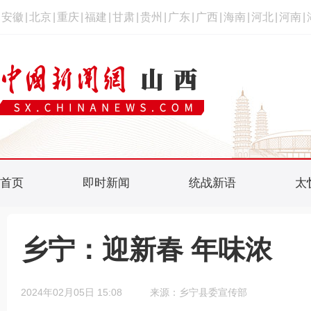
安徽
|
北京
|
重庆
|
福建
|
甘肃
|
贵州
|
广东
|
广西
|
海南
|
河北
|
河南
|
首页
即时新闻
统战新语
太
乡宁：迎新春 年味浓
2024年02月05日 15:08
来源：乡宁县委宣传部