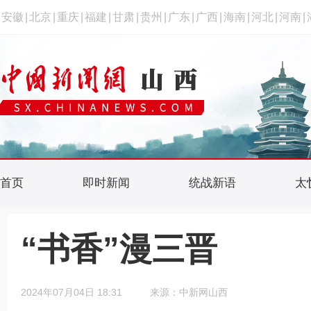
安徽
|
北京
|
重庆
|
福建
|
甘肃
|
贵州
|
广东
|
广西
|
海南
|
河北
|
河南
|
首页
即时新闻
统战新语
太
“书香”漫三晋
2024年07月04日 18:31
来源：中新网山西