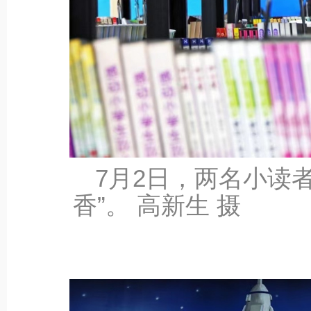
7‎月‎2‎日，两名小
香”。 高新生 摄
‎