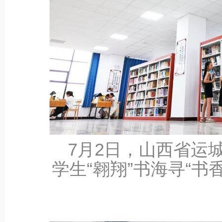
7‎月‎2‎日，山西
学生“翱翔”书海寻“书香
‎