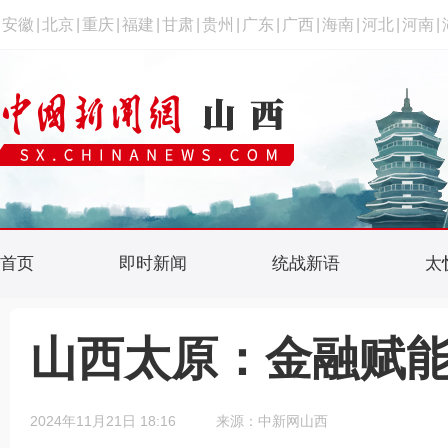
安徽
|
北京
|
重庆
|
福建
|
甘肃
|
贵州
|
广东
|
广西
|
海南
|
河北
|
河南
|
首页
即时新闻
统战新语
太
山西太原：金融赋能
2024年11月21日 18:16
来源：中新网山西