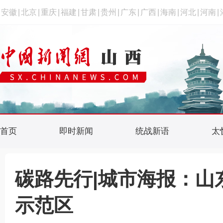
安徽
|
北京
|
重庆
|
福建
|
甘肃
|
贵州
|
广东
|
广西
|
海南
|
河北
|
河南
|
首页
即时新闻
统战新语
太
碳路先行|城市海报：山
示范区