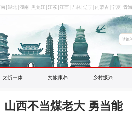
河南
|
湖北
|
湖南
|
黑龙江
|
江苏
|
江西
|
吉林
|
辽宁
|
内蒙古
|
宁夏
|
青
太忻一体
文旅康养
乡村振兴
：山西不当煤老大 勇当能