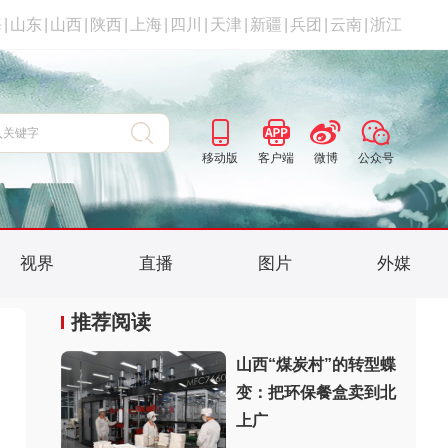
海
|
山东
|
山西
|
陕西
|
上海
|
四川
|
天津
|
新疆
|
兵团
|
云南
|
浙江
移动版
客户端
微博
公众号
视界
直播
图片
外媒
推荐阅读
山西“煤炭村”的转型蝶
变：把环保餐盒卖到北
上广