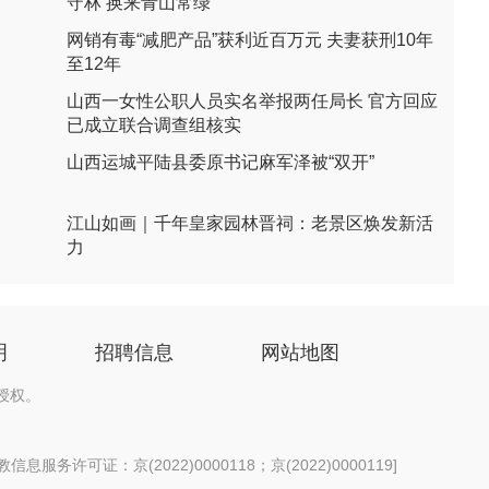
守林 换来青山常绿
网销有毒“减肥产品”获利近百万元 夫妻获刑10年
至12年
山西一女性公职人员实名举报两任局长 官方回应
已成立联合调查组核实
山西运城平陆县委原书记麻军泽被“双开”
江山如画｜千年皇家园林晋祠：老景区焕发新活
力
明
招聘信息
网站地图
授权。
息服务许可证：京(2022)0000118；京(2022)0000119
]