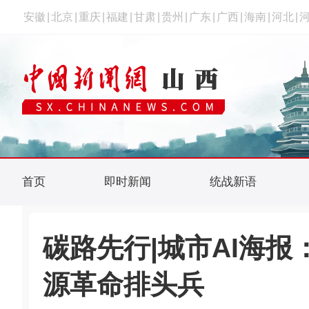
安徽
|
北京
|
重庆
|
福建
|
甘肃
|
贵州
|
广东
|
广西
|
海南
|
河北
|
首页
即时新闻
统战新语
碳路先行|城市AI海报
源革命排头兵