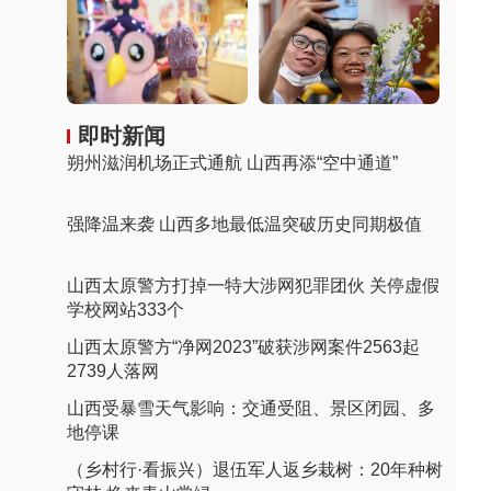
即时新闻
朔州滋润机场正式通航 山西再添“空中通道”
强降温来袭 山西多地最低温突破历史同期极值
山西太原警方打掉一特大涉网犯罪团伙 关停虚假
学校网站333个
山西太原警方“净网2023”破获涉网案件2563起
2739人落网
山西受暴雪天气影响：交通受阻、景区闭园、多
地停课
（乡村行·看振兴）退伍军人返乡栽树：20年种树