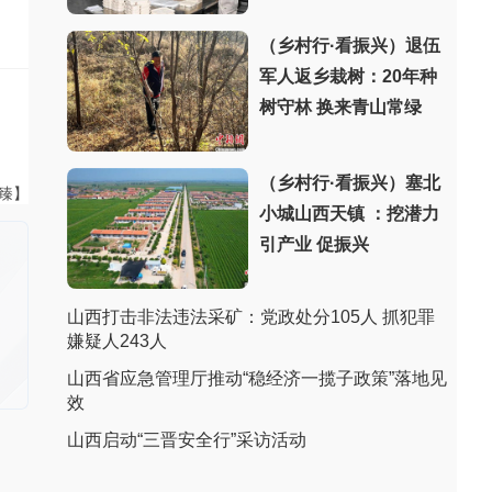
（乡村行·看振兴）退伍
军人返乡栽树：20年种
树守林 换来青山常绿
（乡村行·看振兴）塞北
董臻】
小城山西天镇 ：挖潜力
引产业 促振兴
山西打击非法违法采矿：党政处分105人 抓犯罪
嫌疑人243人
山西省应急管理厅推动“稳经济一揽子政策”落地见
效
山西启动“三晋安全行”采访活动