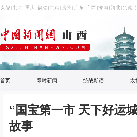
安徽
|
北京
|
重庆
|
福建
|
甘肃
|
贵州
|
广东
|
广西
|
海南
|
河北
|
河南
|
首页
即时新闻
统战新语
太
“国宝第一市 天下好运
故事