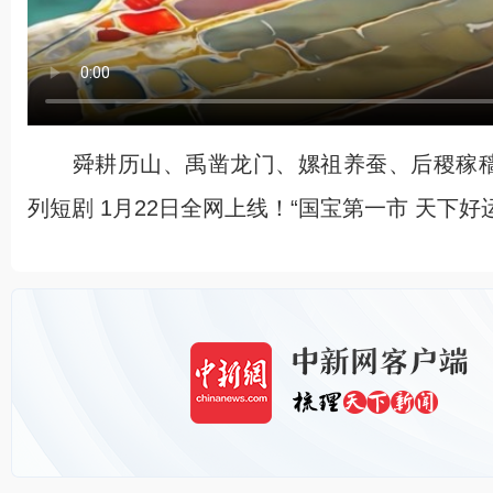
舜耕历山、禹凿龙门、嫘祖养蚕、后稷稼穑
列短剧 1月22日全网上线！“国宝第一市 天下