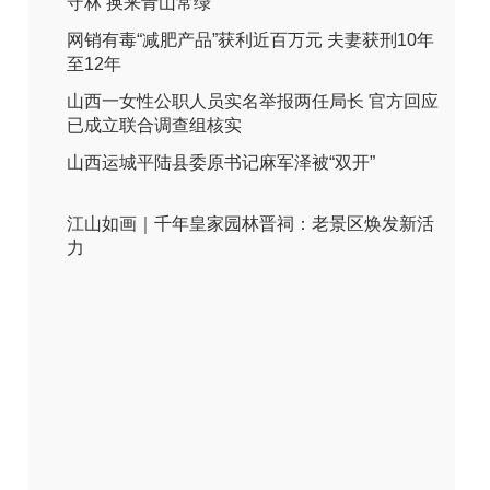
守林 换来青山常绿
网销有毒“减肥产品”获利近百万元 夫妻获刑10年
至12年
山西一女性公职人员实名举报两任局长 官方回应
已成立联合调查组核实
山西运城平陆县委原书记麻军泽被“双开”
江山如画｜千年皇家园林晋祠：老景区焕发新活
力