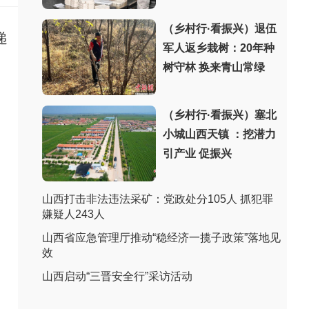
（乡村行·看振兴）退伍
递
军人返乡栽树：20年种
树守林 换来青山常绿
（乡村行·看振兴）塞北
小城山西天镇 ：挖潜力
引产业 促振兴
山西打击非法违法采矿：党政处分105人 抓犯罪
嫌疑人243人
山西省应急管理厅推动“稳经济一揽子政策”落地见
效
山西启动“三晋安全行”采访活动