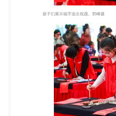
孩子们展示福字送出祝愿。郭峰摄