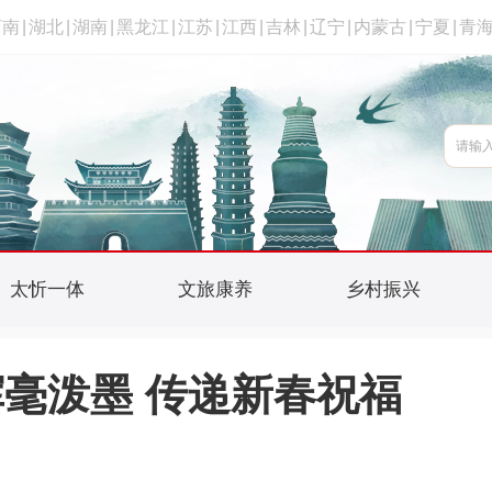
河南
|
湖北
|
湖南
|
黑龙江
|
江苏
|
江西
|
吉林
|
辽宁
|
内蒙古
|
宁夏
|
青
太忻一体
文旅康养
乡村振兴
毫泼墨 传递新春祝福