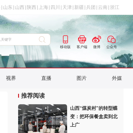
海
|
山东
|
山西
|
陕西
|
上海
|
四川
|
天津
|
新疆
|
兵团
|
云南
|
浙江
移动版
客户端
微博
公众号
视界
直播
图片
外媒
推荐阅读
山西“煤炭村”的转型蝶
变：把环保餐盒卖到北
上广