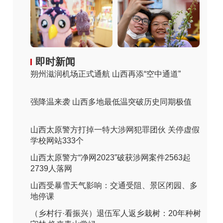
即时新闻
朔州滋润机场正式通航 山西再添“空中通道”
强降温来袭 山西多地最低温突破历史同期极值
山西太原警方打掉一特大涉网犯罪团伙 关停虚假
学校网站333个
山西太原警方“净网2023”破获涉网案件2563起
2739人落网
山西受暴雪天气影响：交通受阻、景区闭园、多
地停课
（乡村行·看振兴）退伍军人返乡栽树：20年种树