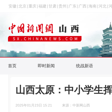
安徽
|
北京
|
重庆
|
福建
|
甘肃
|
贵州
|
广东
|
广西
|
海南
|
河北
|
首页
即时新闻
统战新语
山西太原：中小学生挥
2025年01月23日 15:21
来源：中新网山西