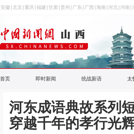
安徽
|
北京
|
重庆
|
福建
|
甘肃
|
贵州
|
广东
|
广西
|
海南
|
河北
|
河南
|
首页
即时新闻
统战新语
太
河东成语典故系列短
穿越千年的孝行光