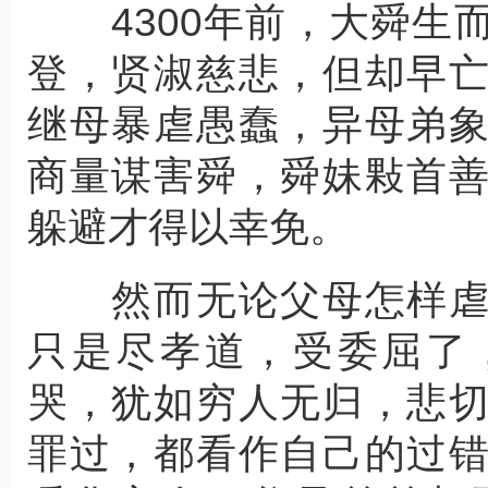
4300年前，大舜生
登，贤淑慈悲，但却早
继母暴虐愚蠢，异母弟
商量谋害舜，舜妹敤首
躲避才得以幸免。
然而无论父母怎样虐
只是尽孝道，受委屈了
哭，犹如穷人无归，悲
罪过，都看作自己的过