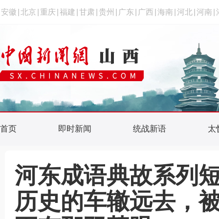
安徽
|
北京
|
重庆
|
福建
|
甘肃
|
贵州
|
广东
|
广西
|
海南
|
河北
|
河南
|
首页
即时新闻
统战新语
太
河东成语典故系列短
历史的车辙远去，