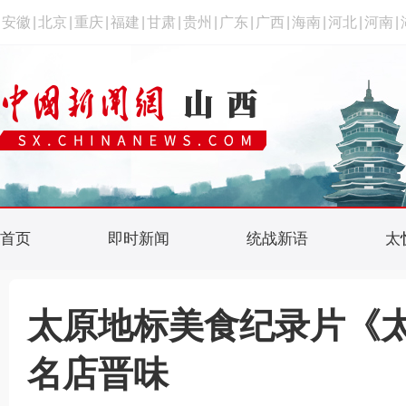
安徽
|
北京
|
重庆
|
福建
|
甘肃
|
贵州
|
广东
|
广西
|
海南
|
河北
|
河南
|
首页
即时新闻
统战新语
太
太原地标美食纪录片《太
名店晋味