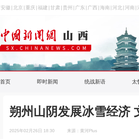
安徽
|
北京
|
重庆
|
福建
|
甘肃
|
贵州
|
广东
|
广西
|
海南
|
河北
|
河南
|
首页
即时新闻
统战新语
太
朔州山阴发展冰雪经济 
2025年02月26日 18:30
来源：黄河Plus