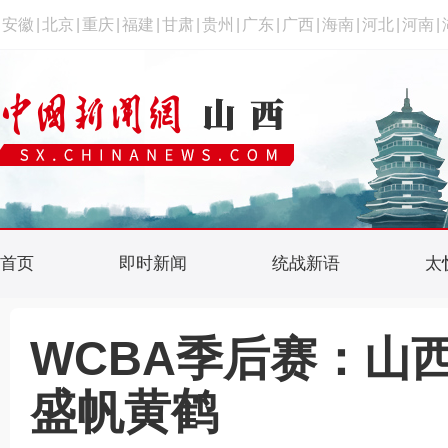
安徽
|
北京
|
重庆
|
福建
|
甘肃
|
贵州
|
广东
|
广西
|
海南
|
河北
|
河南
|
首页
即时新闻
统战新语
太
WCBA季后赛：山
盛帆黄鹤