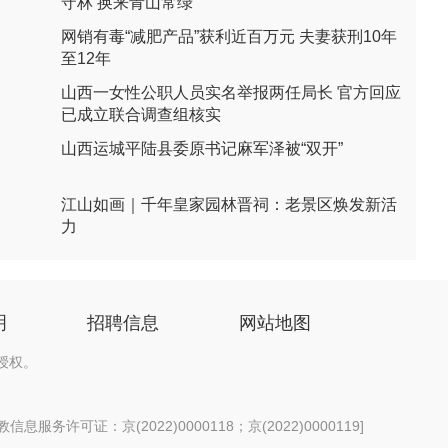
守林 换来青山常绿
网销有毒“减肥产品”获利近百万元 夫妻获刑10年
至12年
山西一女性公职人员实名举报两任局长 官方回应
已成立联合调查组核实
山西运城平陆县委原书记麻军泽被“双开”
江山如画｜千年皇家园林晋祠：老景区焕发新活
力
明
招聘信息
网站地图
授权。
息服务许可证：京(2022)0000118；京(2022)0000119
]