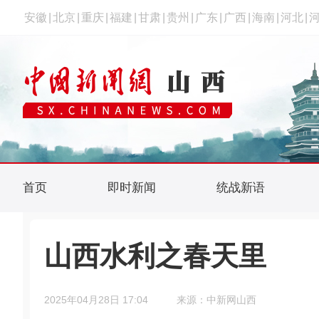
安徽
|
北京
|
重庆
|
福建
|
甘肃
|
贵州
|
广东
|
广西
|
海南
|
河北
|
首页
即时新闻
统战新语
山西水利之春天里
2025年04月28日 17:04
来源：中新网山西