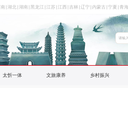
河南
|
湖北
|
湖南
|
黑龙江
|
江苏
|
江西
|
吉林
|
辽宁
|
内蒙古
|
宁夏
|
青
太忻一体
文旅康养
乡村振兴