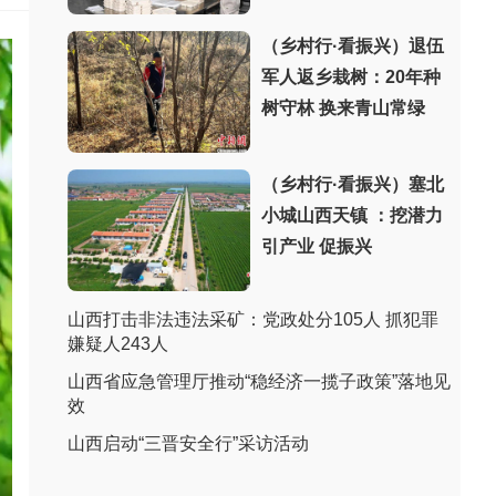
（乡村行·看振兴）退伍
军人返乡栽树：20年种
树守林 换来青山常绿
（乡村行·看振兴）塞北
小城山西天镇 ：挖潜力
引产业 促振兴
山西打击非法违法采矿：党政处分105人 抓犯罪
嫌疑人243人
山西省应急管理厅推动“稳经济一揽子政策”落地见
效
山西启动“三晋安全行”采访活动