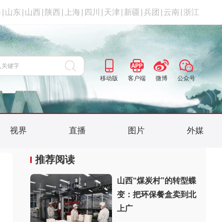
海
|
山东
|
山西
|
陕西
|
上海
|
四川
|
天津
|
新疆
|
兵团
|
云南
|
浙江
移动版
客户端
微博
公众号
视界
直播
图片
外媒
推荐阅读
山西“煤炭村”的转型蝶
变：把环保餐盒卖到北
上广