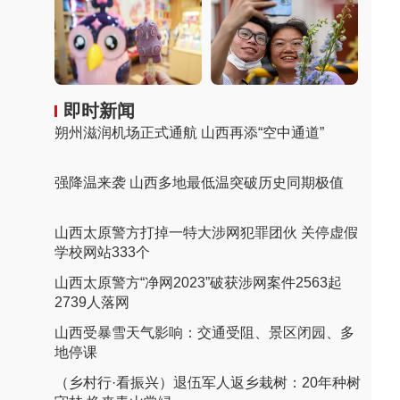
即时新闻
朔州滋润机场正式通航 山西再添“空中通道”
强降温来袭 山西多地最低温突破历史同期极值
山西太原警方打掉一特大涉网犯罪团伙 关停虚假
学校网站333个
山西太原警方“净网2023”破获涉网案件2563起
2739人落网
山西受暴雪天气影响：交通受阻、景区闭园、多
地停课
（乡村行·看振兴）退伍军人返乡栽树：20年种树