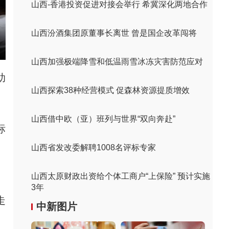
山西-香港投资促进对接会举行 希冀深化两地合作
山西汾酒集团原董事长离世 曾是国企改革闯将
山西加强极端降雪和低温雨雪冰冻灾害防范应对
助
山西探索38种经营模式 促森林资源提质增效
山西借中欧（亚）班列与世界“双向奔赴”
标
山西省发改委解聘1008名评标专家
山西太原财政出资给个体工商户“上保险” 预计实施
、
3年
走
中新图片