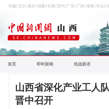
安徽
|
北京
|
重庆
|
福建
|
甘肃
|
贵州
|
广东
|
广西
|
海南
|
河北
|
首页
即时新闻
统战新语
山西省深化产业工人
晋中召开