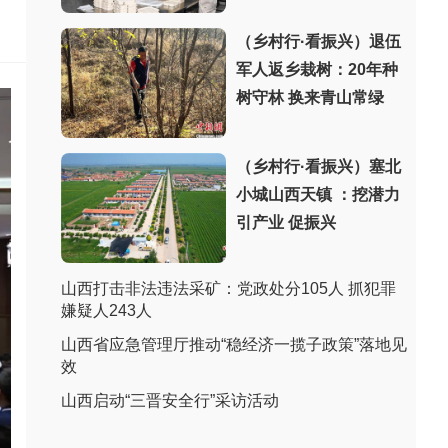
（乡村行·看振兴）退伍
军人返乡栽树：20年种
树守林 换来青山常绿
（乡村行·看振兴）塞北
小城山西天镇 ：挖潜力
引产业 促振兴
山西打击非法违法采矿：党政处分105人 抓犯罪
嫌疑人243人
山西省应急管理厅推动“稳经济一揽子政策”落地见
效
山西启动“三晋安全行”采访活动