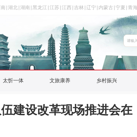
河南
|
湖北
|
湖南
|
黑龙江
|
江苏
|
江西
|
吉林
|
辽宁
|
内蒙古
|
宁夏
|
青
太忻一体
文旅康养
乡村振兴
队伍建设改革现场推进会在