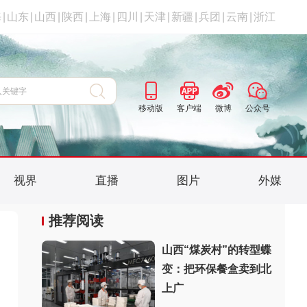
海
|
山东
|
山西
|
陕西
|
上海
|
四川
|
天津
|
新疆
|
兵团
|
云南
|
浙江
移动版
客户端
微博
公众号
视界
直播
图片
外媒
推荐阅读
山西“煤炭村”的转型蝶
变：把环保餐盒卖到北
上广