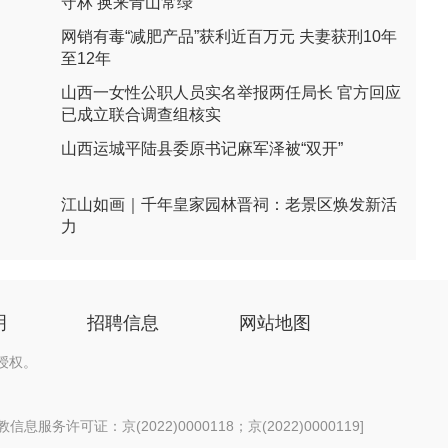
守林 换来青山常绿
网销有毒“减肥产品”获利近百万元 夫妻获刑10年
至12年
山西一女性公职人员实名举报两任局长 官方回应
已成立联合调查组核实
山西运城平陆县委原书记麻军泽被“双开”
江山如画｜千年皇家园林晋祠：老景区焕发新活
力
明
招聘信息
网站地图
授权。
息服务许可证：京(2022)0000118；京(2022)0000119
]