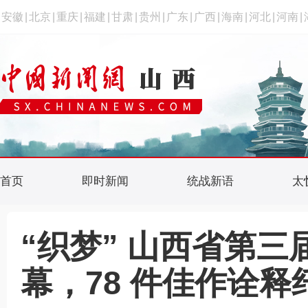
安徽
|
北京
|
重庆
|
福建
|
甘肃
|
贵州
|
广东
|
广西
|
海南
|
河北
|
河南
|
首页
即时新闻
统战新语
太
“织梦” 山西省第
幕，78 件佳作诠