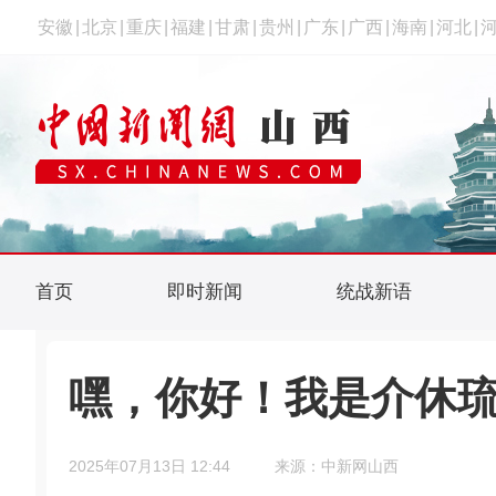
安徽
|
北京
|
重庆
|
福建
|
甘肃
|
贵州
|
广东
|
广西
|
海南
|
河北
|
首页
即时新闻
统战新语
嘿，你好！我是介休
2025年07月13日 12:44
来源：中新网山西