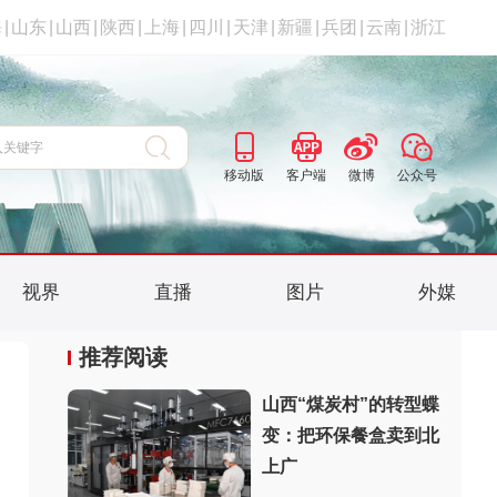
海
|
山东
|
山西
|
陕西
|
上海
|
四川
|
天津
|
新疆
|
兵团
|
云南
|
浙江
移动版
客户端
微博
公众号
视界
直播
图片
外媒
推荐阅读
山西“煤炭村”的转型蝶
变：把环保餐盒卖到北
上广