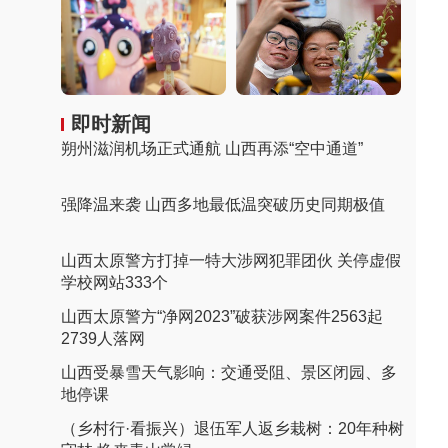
即时新闻
朔州滋润机场正式通航 山西再添“空中通道”
强降温来袭 山西多地最低温突破历史同期极值
山西太原警方打掉一特大涉网犯罪团伙 关停虚假
学校网站333个
山西太原警方“净网2023”破获涉网案件2563起
2739人落网
山西受暴雪天气影响：交通受阻、景区闭园、多
地停课
（乡村行·看振兴）退伍军人返乡栽树：20年种树