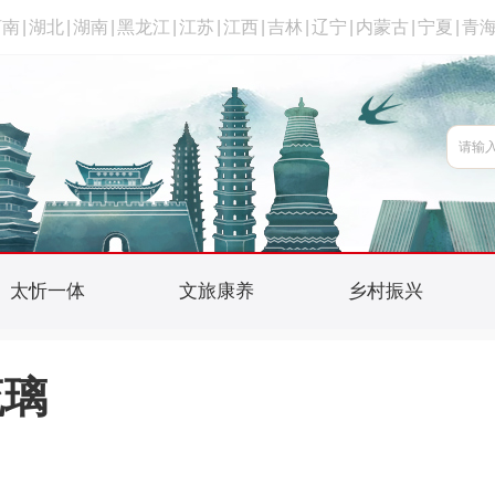
河南
|
湖北
|
湖南
|
黑龙江
|
江苏
|
江西
|
吉林
|
辽宁
|
内蒙古
|
宁夏
|
青
太忻一体
文旅康养
乡村振兴
琉璃