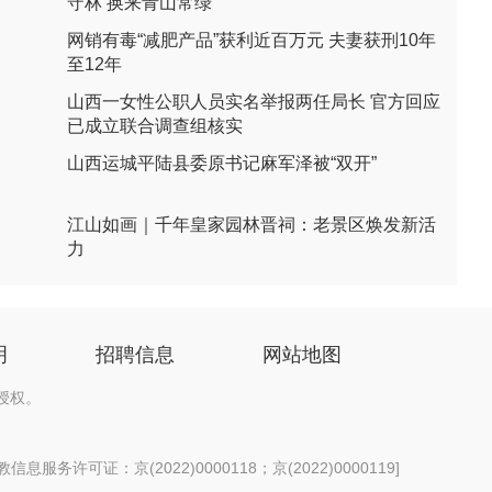
守林 换来青山常绿
网销有毒“减肥产品”获利近百万元 夫妻获刑10年
至12年
山西一女性公职人员实名举报两任局长 官方回应
已成立联合调查组核实
山西运城平陆县委原书记麻军泽被“双开”
江山如画｜千年皇家园林晋祠：老景区焕发新活
力
明
招聘信息
网站地图
授权。
息服务许可证：京(2022)0000118；京(2022)0000119
]