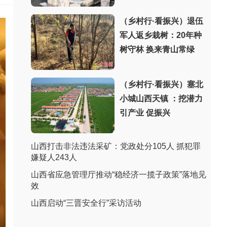
（乡村行·看振兴）退伍
军人返乡栽树：20年种
树守林 换来青山常绿
（乡村行·看振兴）塞北
小城山西天镇 ：挖潜力
引产业 促振兴
山西打击非法违法采矿：党政处分105人 抓犯罪
嫌疑人243人
山西省应急管理厅推动“稳经济一揽子政策”落地见
效
山西启动“三晋安全行”采访活动