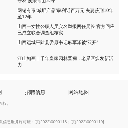
守林 换来青山常绿
网销有毒“减肥产品”获利近百万元 夫妻获刑10年
至12年
山西一女性公职人员实名举报两任局长 官方回应
已成立联合调查组核实
山西运城平陆县委原书记麻军泽被“双开”
江山如画｜千年皇家园林晋祠：老景区焕发新活
力
明
招聘信息
网站地图
授权。
息服务许可证：京(2022)0000118；京(2022)0000119
]