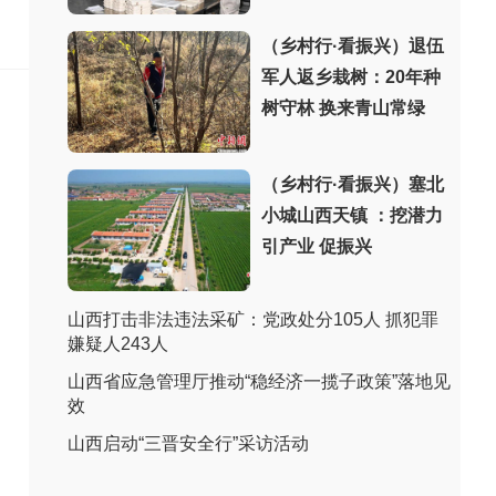
（乡村行·看振兴）退伍
军人返乡栽树：20年种
树守林 换来青山常绿
（乡村行·看振兴）塞北
小城山西天镇 ：挖潜力
引产业 促振兴
山西打击非法违法采矿：党政处分105人 抓犯罪
嫌疑人243人
山西省应急管理厅推动“稳经济一揽子政策”落地见
效
山西启动“三晋安全行”采访活动