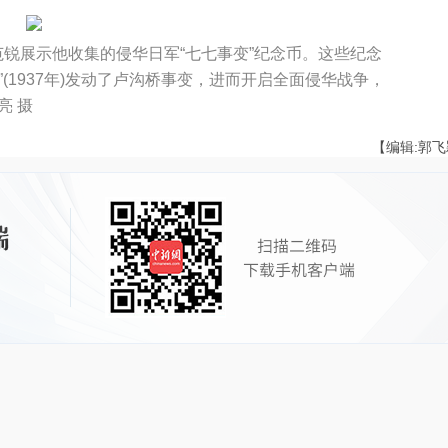
范锐展示他收集的侵华日军“七七事变”纪念币。这些纪念
(1937年)发动了卢沟桥事变，进而开启全面侵华战争，
亮 摄
【编辑:郭