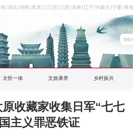
河南
|
湖北
|
湖南
|
黑龙江
|
江苏
|
江西
|
吉林
|
辽宁
|
内蒙古
|
宁夏
|
青
太忻一体
文旅康养
乡村振兴
太原收藏家收集日军“七七
军国主义罪恶铁证