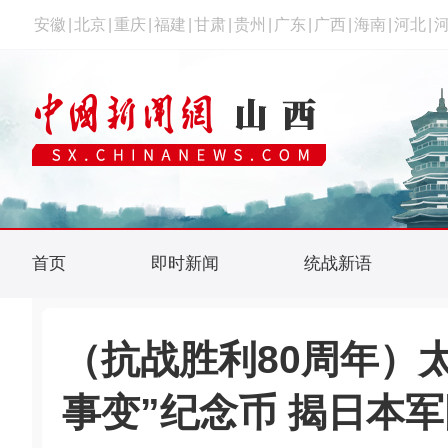
安徽
|
北京
|
重庆
|
福建
|
甘肃
|
贵州
|
广东
|
广西
|
海南
|
河北
|
首页
即时新闻
统战新语
（抗战胜利80周年）
事变”纪念币 揭日本