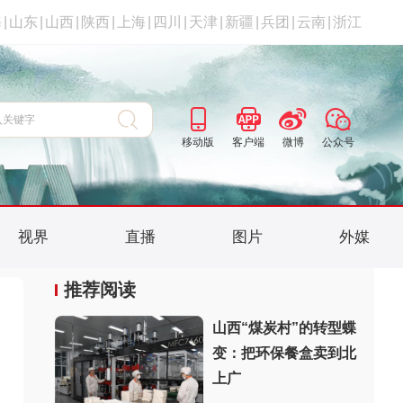
海
|
山东
|
山西
|
陕西
|
上海
|
四川
|
天津
|
新疆
|
兵团
|
云南
|
浙江
移动版
客户端
微博
公众号
视界
直播
图片
外媒
推荐阅读
山西“煤炭村”的转型蝶
变：把环保餐盒卖到北
上广