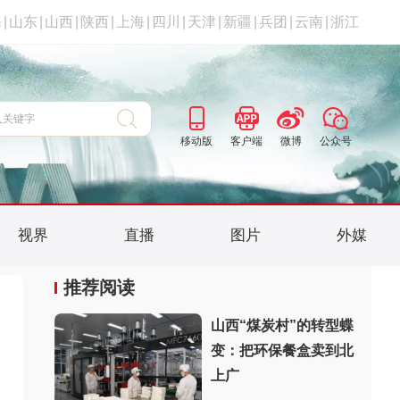
海
|
山东
|
山西
|
陕西
|
上海
|
四川
|
天津
|
新疆
|
兵团
|
云南
|
浙江
移动版
客户端
微博
公众号
视界
直播
图片
外媒
推荐阅读
山西“煤炭村”的转型蝶
变：把环保餐盒卖到北
上广