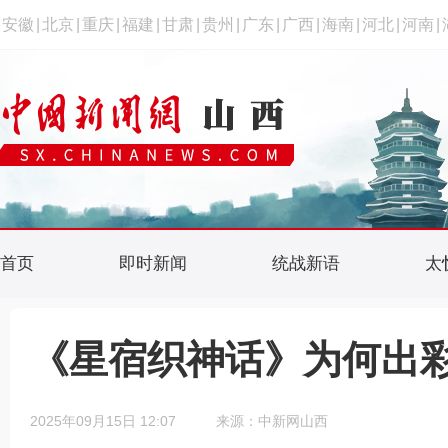
安徽
|
北京
|
重庆
|
福建
|
甘肃
|
贵州
|
广东
|
广西
|
海南
|
河北
|
河南
|
首页
即时新闻
统战新语
太
《星宿织神话》为何出彩
2025年09月15日 12:07
来源：中新网山西