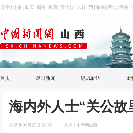
安徽
|
北京
|
重庆
|
福建
|
甘肃
|
贵州
|
广东
|
广西
|
海南
|
河北
|
河南
|
首页
即时新闻
统战新语
太
海内外人士“关公故
2025年09月25日 22:09
来源：中新网山西