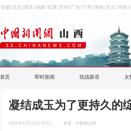
安徽
|
北京
|
重庆
|
福建
|
甘肃
|
贵州
|
广东
|
广西
|
海南
|
河北
|
河南
|
首页
即时新闻
统战新语
太
凝结成玉为了更持久的
2025年12月11日 10:51
来源：中新网山西