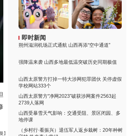
即时新闻
朔州滋润机场正式通航 山西再添“空中通道”
强降温来袭 山西多地最低温突破历史同期极值
山西太原警方打掉一特大涉网犯罪团伙 关停虚假
学校网站333个
但
山西太原警方“净网2023”破获涉网案件2563起
2739人落网
修
山西受暴雪天气影响：交通受阻、景区闭园、多
地停课
（乡村行·看振兴）退伍军人返乡栽树：20年种树
曼曼】