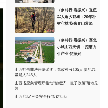
（乡村行·看振兴）退伍
军人返乡栽树：20年种
树守林 换来青山常绿
（乡村行·看振兴）塞北
小城山西天镇 ：挖潜力
引产业 促振兴
山西打击非法违法采矿：党政处分105人 抓犯罪
嫌疑人243人
山西省应急管理厅推动“稳经济一揽子政策”落地见
效
山西启动“三晋安全行”采访活动