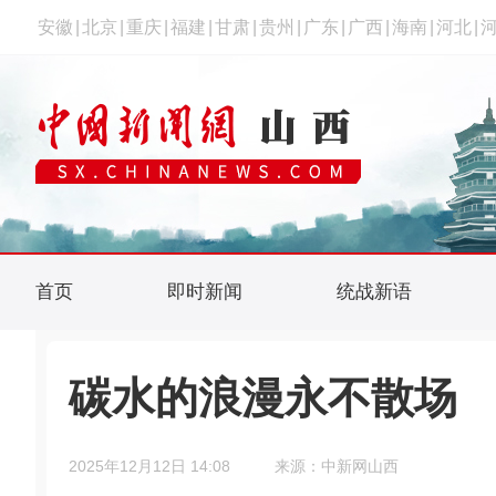
安徽
|
北京
|
重庆
|
福建
|
甘肃
|
贵州
|
广东
|
广西
|
海南
|
河北
|
首页
即时新闻
统战新语
碳水的浪漫永不散场
2025年12月12日 14:08
来源：中新网山西