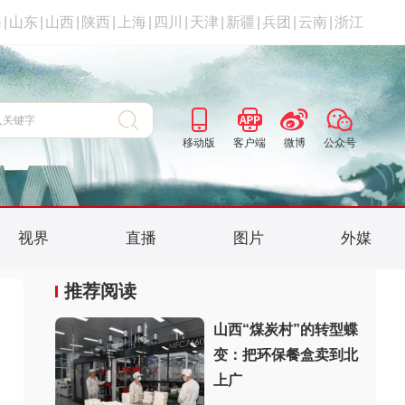
海
|
山东
|
山西
|
陕西
|
上海
|
四川
|
天津
|
新疆
|
兵团
|
云南
|
浙江
移动版
客户端
微博
公众号
视界
直播
图片
外媒
推荐阅读
山西“煤炭村”的转型蝶
变：把环保餐盒卖到北
上广