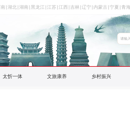
河南
|
湖北
|
湖南
|
黑龙江
|
江苏
|
江西
|
吉林
|
辽宁
|
内蒙古
|
宁夏
|
青
太忻一体
文旅康养
乡村振兴