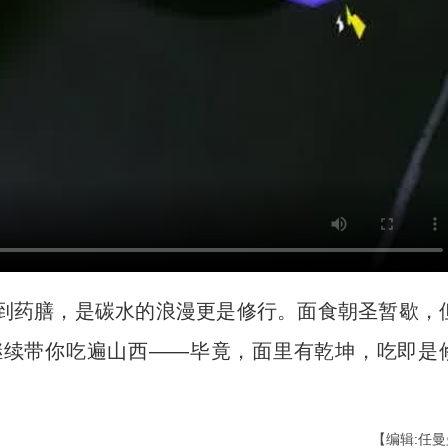
药膳，是碳水的浪漫更是修行。面食朝圣暂歇，
继续带你吃遍山西——毕竟，面里有乾坤，吃即是
【编辑:任