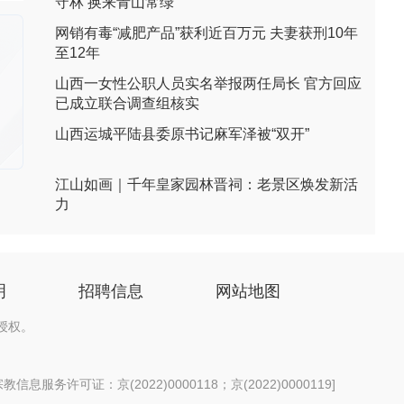
守林 换来青山常绿
网销有毒“减肥产品”获利近百万元 夫妻获刑10年
至12年
山西一女性公职人员实名举报两任局长 官方回应
已成立联合调查组核实
山西运城平陆县委原书记麻军泽被“双开”
江山如画｜千年皇家园林晋祠：老景区焕发新活
力
明
招聘信息
网站地图
授权。
信息服务许可证：京(2022)0000118；京(2022)0000119
]