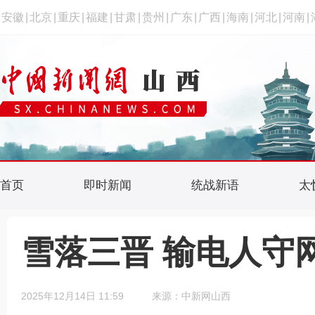
安徽
|
北京
|
重庆
|
福建
|
甘肃
|
贵州
|
广东
|
广西
|
海南
|
河北
|
河南
|
首页
即时新闻
统战新语
太
雪落三晋 输电人守
2025年12月14日 11:59
来源：中新网山西