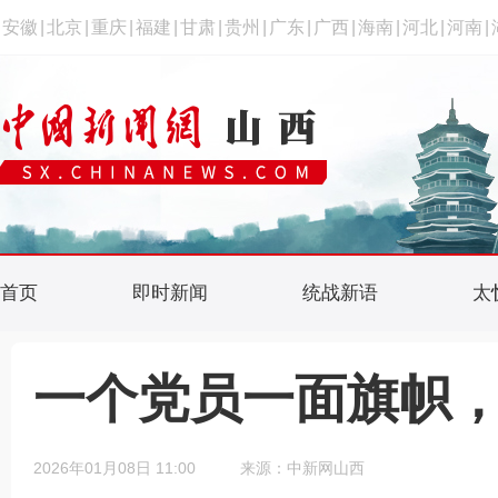
安徽
|
北京
|
重庆
|
福建
|
甘肃
|
贵州
|
广东
|
广西
|
海南
|
河北
|
河南
|
首页
即时新闻
统战新语
太
一个党员一面旗帜
2026年01月08日 11:00
来源：中新网山西