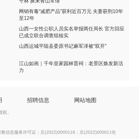
守林 换来青山常绿
网销有毒“减肥产品”获利近百万元 夫妻获刑10年
至12年
山西一女性公职人员实名举报两任局长 官方回应
已成立联合调查组核实
山西运城平陆县委原书记麻军泽被“双开”
江山如画｜千年皇家园林晋祠：老景区焕发新活
力
明
招聘信息
网站地图
授权。
信息服务许可证：京(2022)0000118；京(2022)0000119
]