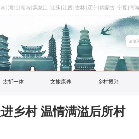
河南
|
湖北
|
湖南
|
黑龙江
|
江苏
|
江西
|
吉林
|
辽宁
|
内蒙古
|
宁夏
|
青
太忻一体
文旅康养
乡村振兴
进乡村 温情满溢后所村