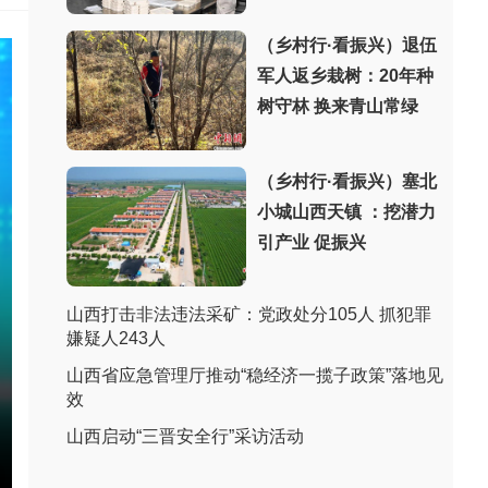
（乡村行·看振兴）退伍
军人返乡栽树：20年种
树守林 换来青山常绿
（乡村行·看振兴）塞北
小城山西天镇 ：挖潜力
引产业 促振兴
山西打击非法违法采矿：党政处分105人 抓犯罪
嫌疑人243人
山西省应急管理厅推动“稳经济一揽子政策”落地见
效
山西启动“三晋安全行”采访活动