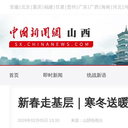
安徽
|
北京
|
重庆
|
福建
|
甘肃
|
贵州
|
广东
|
广西
|
海南
|
河北
|
首页
即时新闻
统战新语
新春走基层｜寒冬送暖
2026年02月05日 13:33
来源：山阴电视台