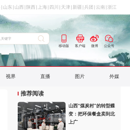
海
|
山东
|
山西
|
陕西
|
上海
|
四川
|
天津
|
新疆
|
兵团
|
云南
|
浙江
移动版
客户端
微博
公众号
视界
直播
图片
外媒
推荐阅读
山西“煤炭村”的转型蝶
变：把环保餐盒卖到北
上广