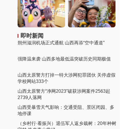
即时新闻
朔州滋润机场正式通航 山西再添“空中通道”
强降温来袭 山西多地最低温突破历史同期极值
山西太原警方打掉一特大涉网犯罪团伙 关停虚假
学校网站333个
山西太原警方“净网2023”破获涉网案件2563起
2739人落网
山西受暴雪天气影响：交通受阻、景区闭园、多
地停课
（乡村行·看振兴）退伍军人返乡栽树：20年种树