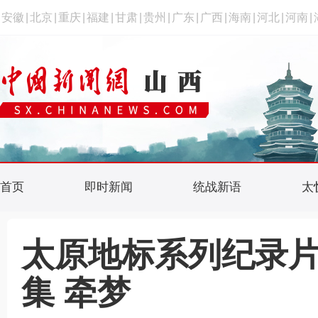
安徽
|
北京
|
重庆
|
福建
|
甘肃
|
贵州
|
广东
|
广西
|
海南
|
河北
|
河南
|
首页
即时新闻
统战新语
太
太原地标系列纪录
集 牵梦