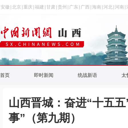
安徽
|
北京
|
重庆
|
福建
|
甘肃
|
贵州
|
广东
|
广西
|
海南
|
河北
|
河南
|
首页
即时新闻
统战新语
太
山西晋城：奋进“十五五”
事”（第九期）