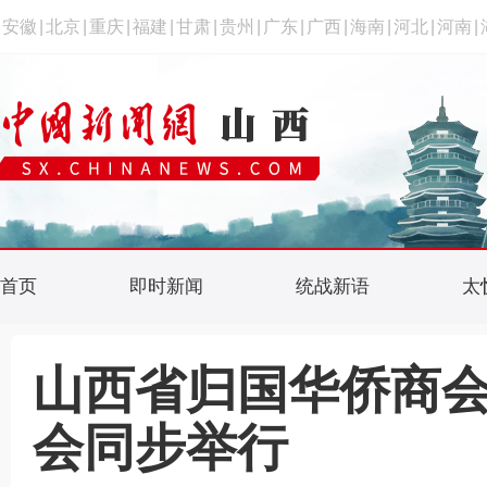
安徽
|
北京
|
重庆
|
福建
|
甘肃
|
贵州
|
广东
|
广西
|
海南
|
河北
|
河南
|
首页
即时新闻
统战新语
太
山西省归国华侨商会
会同步举行