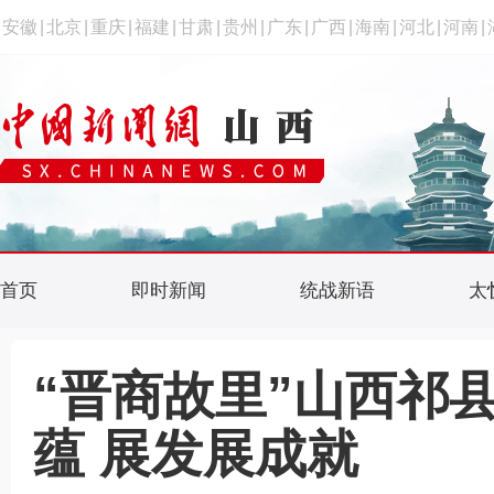
安徽
|
北京
|
重庆
|
福建
|
甘肃
|
贵州
|
广东
|
广西
|
海南
|
河北
|
河南
|
首页
即时新闻
统战新语
太
“晋商故里”山西祁
蕴 展发展成就