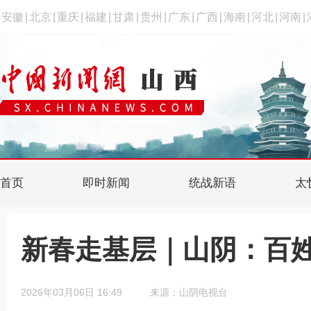
安徽
|
北京
|
重庆
|
福建
|
甘肃
|
贵州
|
广东
|
广西
|
海南
|
河北
|
河南
|
首页
即时新闻
统战新语
太
新春走基层｜山阴：百
2026年03月06日 16:49
来源：山阴电视台