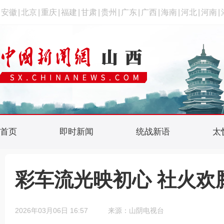
安徽
|
北京
|
重庆
|
福建
|
甘肃
|
贵州
|
广东
|
广西
|
海南
|
河北
|
河南
|
首页
即时新闻
统战新语
太
彩车流光映初心 社火欢
2026年03月06日 16:57
来源：山阴电视台