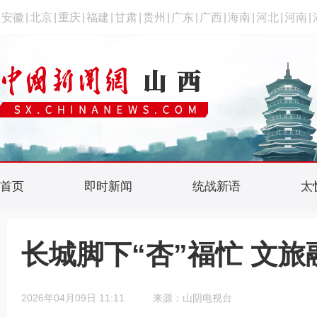
安徽
|
北京
|
重庆
|
福建
|
甘肃
|
贵州
|
广东
|
广西
|
海南
|
河北
|
河南
|
首页
即时新闻
统战新语
太
长城脚下“杏”福忙 文
2026年04月09日 11:11
来源：山阴电视台