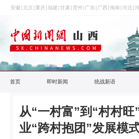
安徽
|
北京
|
重庆
|
福建
|
甘肃
|
贵州
|
广东
|
广西
|
海南
|
河北
|
首页
即时新闻
统战新语
从“一村富”到“村村旺
业“跨村抱团”发展模