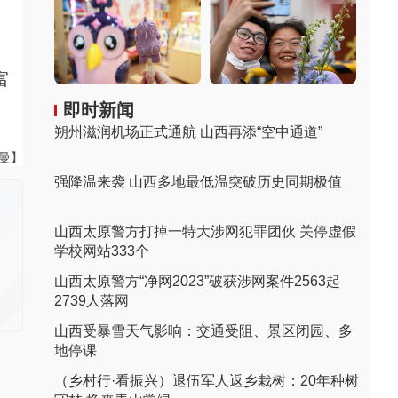
富
即时新闻
朔州滋润机场正式通航 山西再添“空中通道”
曼曼】
强降温来袭 山西多地最低温突破历史同期极值
山西太原警方打掉一特大涉网犯罪团伙 关停虚假
学校网站333个
山西太原警方“净网2023”破获涉网案件2563起
2739人落网
山西受暴雪天气影响：交通受阻、景区闭园、多
地停课
（乡村行·看振兴）退伍军人返乡栽树：20年种树