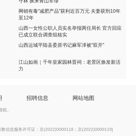
守林 换来青山常绿
网销有毒“减肥产品”获利近百万元 夫妻获刑10年
至12年
山西一女性公职人员实名举报两任局长 官方回应
已成立联合调查组核实
山西运城平陆县委原书记麻军泽被“双开”
江山如画｜千年皇家园林晋祠：老景区焕发新活
力
明
招聘信息
网站地图
授权。
信息服务许可证：京(2022)0000118；京(2022)0000119
]