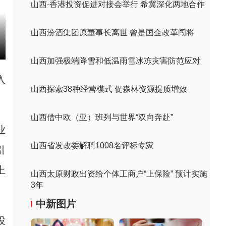
山西-香港投资促进对接会举行 希冀深化两地合作
山西汾酒集团原董事长离世 曾是国企改革闯将
山西加强极端降雪和低温雨雪冰冻灾害防范应对
入
山西探索38种经营模式 促森林资源提质增效
山西借中欧（亚）班列与世界“双向奔赴”
业
山西省发改委解聘1008名评标专家
引
上
山西太原财政出资给个体工商户“上保险” 预计实施
3年
中新图片
投