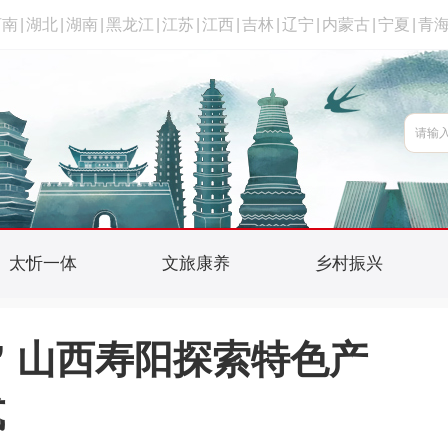
河南
|
湖北
|
湖南
|
黑龙江
|
江苏
|
江西
|
吉林
|
辽宁
|
内蒙古
|
宁夏
|
青
太忻一体
文旅康养
乡村振兴
” 山西寿阳探索特色产
式