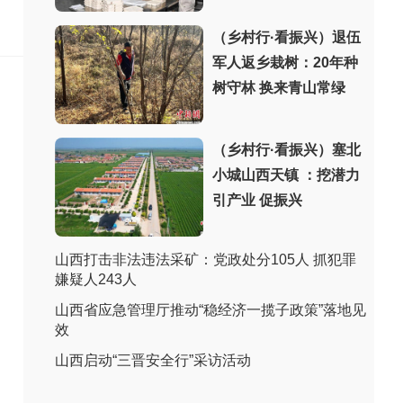
（乡村行·看振兴）退伍
军人返乡栽树：20年种
树守林 换来青山常绿
（乡村行·看振兴）塞北
小城山西天镇 ：挖潜力
引产业 促振兴
山西打击非法违法采矿：党政处分105人 抓犯罪
嫌疑人243人
山西省应急管理厅推动“稳经济一揽子政策”落地见
效
山西启动“三晋安全行”采访活动