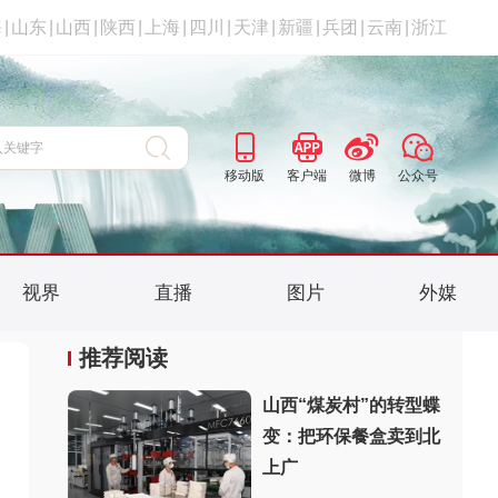
海
|
山东
|
山西
|
陕西
|
上海
|
四川
|
天津
|
新疆
|
兵团
|
云南
|
浙江
移动版
客户端
微博
公众号
视界
直播
图片
外媒
推荐阅读
山西“煤炭村”的转型蝶
变：把环保餐盒卖到北
上广