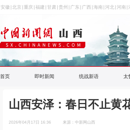
安徽
|
北京
|
重庆
|
福建
|
甘肃
|
贵州
|
广东
|
广西
|
海南
|
河北
|
河南
|
首页
即时新闻
统战新语
太
山西安泽：春日不止黄
2026年04月17日 16:36
来源：中新网山西