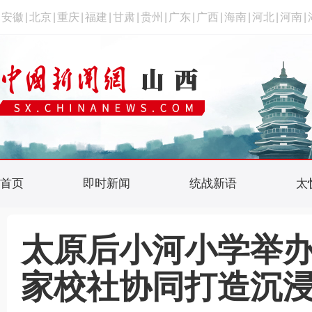
安徽
|
北京
|
重庆
|
福建
|
甘肃
|
贵州
|
广东
|
广西
|
海南
|
河北
|
河南
|
首页
即时新闻
统战新语
太
太原后小河小学举
家校社协同打造沉