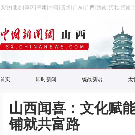
安徽
|
北京
|
重庆
|
福建
|
甘肃
|
贵州
|
广东
|
广西
|
海南
|
河北
|
河南
|
首页
即时新闻
统战新语
太
山西闻喜：文化赋能
铺就共富路