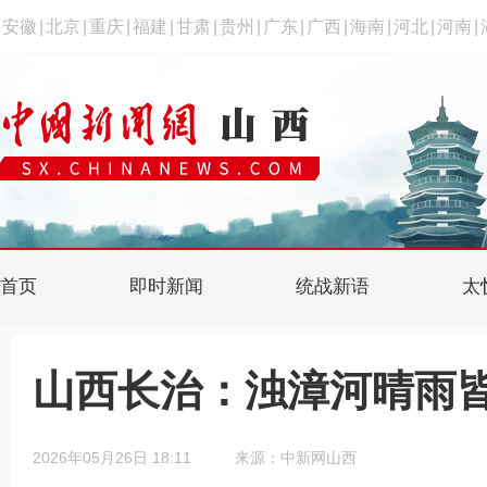
安徽
|
北京
|
重庆
|
福建
|
甘肃
|
贵州
|
广东
|
广西
|
海南
|
河北
|
河南
|
首页
即时新闻
统战新语
太
山西长治：浊漳河晴雨皆
2026年05月26日 18:11
来源：中新网山西