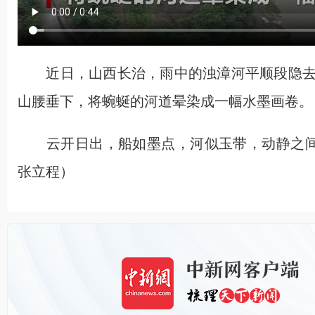
近日，山西长治，雨中的浊漳河平顺段隐去
山腰垂下，将蜿蜒的河道晕染成一幅水墨画卷。
云开日出，船如墨点，河似玉带，动静之间尽
张立程）