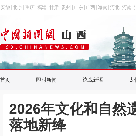
安徽
|
北京
|
重庆
|
福建
|
甘肃
|
贵州
|
广东
|
广西
|
海南
|
河北
|
河南
|
首页
即时新闻
统战新语
太
2026年文化和自
落地新绛