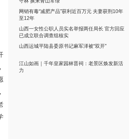
守林 换来青山常绿
网销有毒“减肥产品”获利近百万元 夫妻获刑10年
至12年
山西一女性公职人员实名举报两任局长 官方回应
已成立联合调查组核实
山西运城平陆县委原书记麻军泽被“双开”
开
江山如画｜千年皇家园林晋祠：老景区焕发新活
，
力
愿
，
老
学