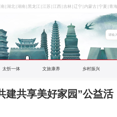
河南
|
湖北
|
湖南
|
黑龙江
|
江苏
|
江西
|
吉林
|
辽宁
|
内蒙古
|
宁夏
|
青
太忻一体
文旅康养
乡村振兴
共建共享美好家园”公益活