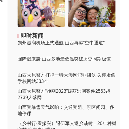
即时新闻
朔州滋润机场正式通航 山西再添“空中通道”
强降温来袭 山西多地最低温突破历史同期极值
山西太原警方打掉一特大涉网犯罪团伙 关停虚假
学校网站333个
山西太原警方“净网2023”破获涉网案件2563起
2739人落网
山西受暴雪天气影响：交通受阻、景区闭园、多
地停课
（乡村行·看振兴）退伍军人返乡栽树：20年种树