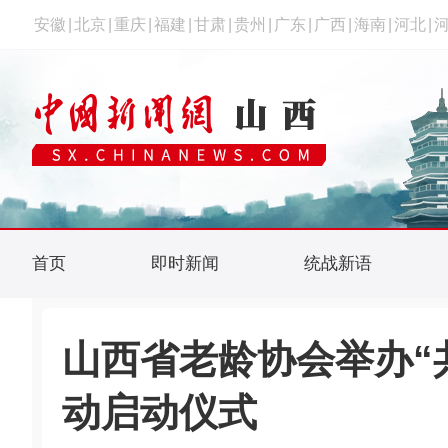
安徽
|
北京
|
重庆
|
福建
|
甘肃
|
贵州
|
广东
|
广西
|
海南
|
河北
|
首页
即时新闻
统战新语
山西省老龄协会举办“
动启动仪式