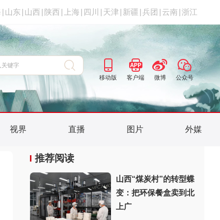
海
|
山东
|
山西
|
陕西
|
上海
|
四川
|
天津
|
新疆
|
兵团
|
云南
|
浙江
移动版
客户端
微博
公众号
视界
直播
图片
外媒
推荐阅读
山西“煤炭村”的转型蝶
变：把环保餐盒卖到北
上广