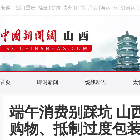
安徽
|
北京
|
重庆
|
福建
|
甘肃
|
贵州
|
广东
|
广西
|
海南
|
河北
|
河南
|
首页
即时新闻
统战新语
太
端午消费别踩坑 山
购物、抵制过度包