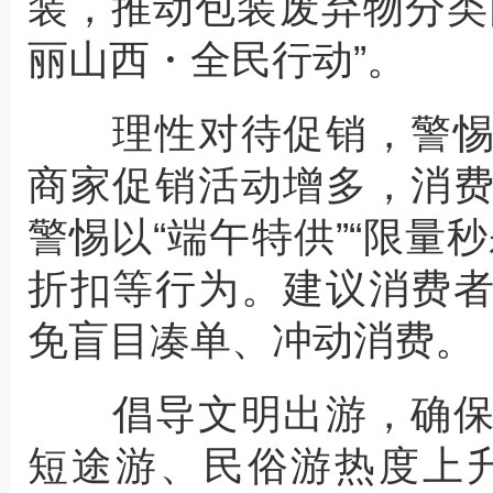
装，推动包装废弃物分类
丽山西・全民行动”。
理性对待促销，警惕
商家促销活动增多，消
警惕以“端午特供”“限量
折扣等行为。建议消费
免盲目凑单、冲动消费。
倡导文明出游，确保
短途游、民俗游热度上